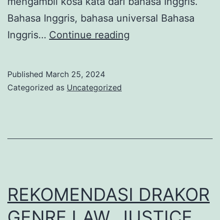
mengambil kosa kata dari bahasa Inggris.
Bahasa Inggris, bahasa universal Bahasa
Tidak
Inggris…
Continue reading
Ada
Kata
Published
March 25, 2024
Terlambat
Categorized as
Uncategorized
Untuk
Belajar
Kembali
Bahasa
Inggris
REKOMENDASI DRAKOR
GENRE LAW, JUSTICE