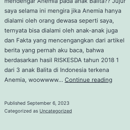
mendengar Anemia pada anak Balita?? Jujur
saya selama ini mengira jika Anemia hanya
dialami oleh orang dewasa seperti saya,
ternyata bisa dialami oleh anak-anak juga
dan Fakta yang mencengangkan dari artikel
berita yang pernah aku baca, bahwa
berdasarkan hasil RISKESDA tahun 2018 1
dari 3 anak Balita di Indonesia terkena
Cegah
Anemia, woowwww…
Continue reading
Anemi
pada
Published
September 6, 2023
Anak,
Categorized as
Uncategorized
demi
Wujud