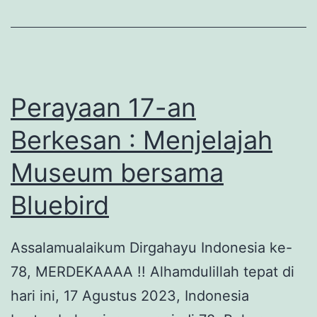
Gener
Emas
Indone
Perayaan 17-an
Berkesan : Menjelajah
Museum bersama
Bluebird
Assalamualaikum Dirgahayu Indonesia ke-
78, MERDEKAAAA !! Alhamdulillah tepat di
hari ini, 17 Agustus 2023, Indonesia