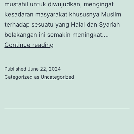
mustahil untuk diwujudkan, mengingat
kesadaran masyarakat khususnya Muslim
terhadap sesuatu yang Halal dan Syariah
belakangan ini semakin meningkat.…
Banking
Continue reading
Day
BSI
Published
June 22, 2024
di
Categorized as
Uncategorized
Sekolah
Islam,
Terobosan
BSI
Mendukung