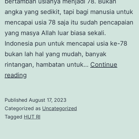
bertambah usianya menjadi 78. Bukan
angka yang sedikit, tapi bagi manusia untuk
mencapai usia 78 saja itu sudah pencapaian
yang masya Allah luar biasa sekali.
Indonesia pun untuk mencapai usia ke-78
bukan lah hal yang mudah, banyak
rintangan, hambatan untuk…
Continue
Perayaan
reading
17-
an
Published
August 17, 2023
Berkesan
Categorized as
Uncategorized
:
Tagged
HUT RI
Menjelajah
Museum