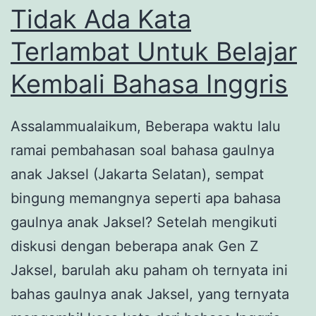
Ekosistem
Tidak Ada Kata
Halal
Terlambat Untuk Belajar
dan
Kembali Bahasa Inggris
Memupuk
Kesadaran
Menabung
Assalammualaikum, Beberapa waktu lalu
Syariah
ramai pembahasan soal bahasa gaulnya
sejak
anak Jaksel (Jakarta Selatan), sempat
dini.
bingung memangnya seperti apa bahasa
gaulnya anak Jaksel? Setelah mengikuti
diskusi dengan beberapa anak Gen Z
Jaksel, barulah aku paham oh ternyata ini
bahas gaulnya anak Jaksel, yang ternyata