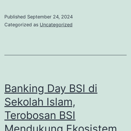
Malnutrisi
untuk
Published
September 24, 2024
Indonesia
Categorized as
Uncategorized
yang
Lebih
Sehat
diselenggarakan
oleh
Perhimpunan
Banking Day BSI di
Nutrisi
Sekolah Islam,
Indonesia
Terobosan BSI
(INA)
didukung
Mendukung Ekosistem