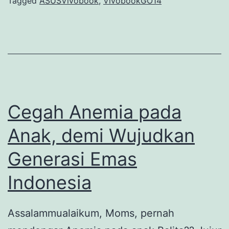
banget,
Tagged
ASUSVivobook
,
VivobookGO14
ASUS
Vivobook
GO
14
(E1404F)
Cegah Anemia pada
Anak, demi Wujudkan
Generasi Emas
Indonesia
Assalammualaikum, Moms, pernah